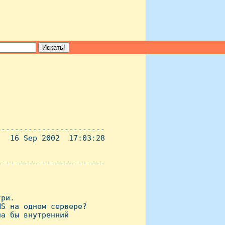
-----------------------

  16 Sep 2002  17:03:28

----------------------- 

ри.

S на одном сервере?

а бы внутренний 
