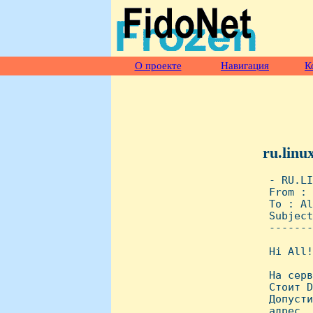
О проекте
Навигация
К
ru.linu
 - RU.LI
 From : 
 To : Al
 Subject
 -------
 Hi All!

 Hа серв
 Стоит D
 Допусти
 адрес, 