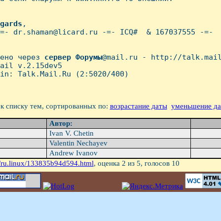
gards
,

=- dr.shaman@licard.ru -=- ICQ#  & 167037555 -=- 

ено через 
сервер
Форумы
@mail.ru - http://talk.mail
ail v.2.15dev5

in: Talk.Mail.Ru (2:5020/400)

к списку тем, сортированных по:
возрастание даты
уменьшение д
Автор:
Ivan V. Chetin
Valentin Nechayev
Andrew Ivanov
/ru.linux/133835b94d594.html
, оценка
2
из 5, голосов
10