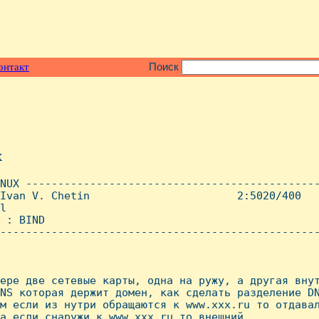
онтакт
Поиск
x
NUX ----------------------------------------------
Ivan V. Chetin                       2:5020/400   
l

 : BIND

--------------------------------------------------
ере две сетевые карты, одна на ружу, а другая внут
NS которая держит домен, как сделать разделение DN
м если из нутри обращаются к www.xxx.ru то отдавал
а если снаружи к www.xxx.ru то внешний.
