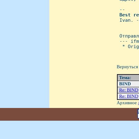
 -- 

Best
re
 Ivan. -
 Отправл
 --- ifm
  * Orig
Вернуться 
Тема:
BIND
Re: BIND
Re: BIND
Архивное