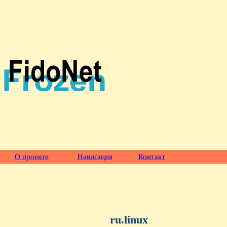
О проекте
Навигация
Контакт
ru.linux