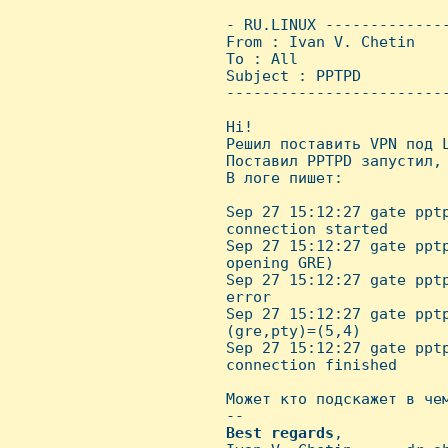
 - RU.LINUX -------------
 From : Ivan V. Chetin   
 To : All

 Subject : PPTPD

 ------------------------
 Hi!

 Решил поставить VPN под L
 Поставил PPTPD запустил, 
 В логе пишет:

 Sep 27 15:12:27 gate pptp
 connection started

 Sep 27 15:12:27 gate pptp
 opening GRE)

 Sep 27 15:12:27 gate pptp
 error

 Sep 27 15:12:27 gate pptp
 (gre,pty)=(5,4)

 Sep 27 15:12:27 gate pptp
 connection finished

 Может кто подскажет в чем
 -- 

Best
regards
,
