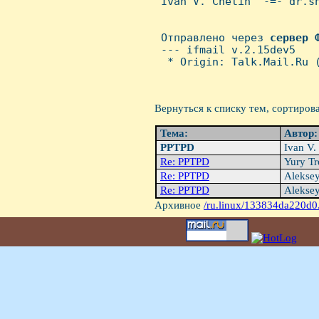
 Ivan V. Chetin  -=- dr.sh
 Отправлено через 
сервер
 --- ifmail v.2.15dev5

  * Origin: Talk.Mail.Ru (
Вернуться к списку тем, сортиров
Тема:
Автор
PPTPD
Ivan V.
Re: PPTPD
Yury T
Re: PPTPD
Alekse
Re: PPTPD
Alekse
Архивное
/ru.linux/133834da220d0