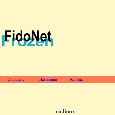
О проекте
Навигация
Контакт
ru.linux