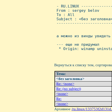
 - RU.LINUX -------------
 From : sergey belov     
 To : All

 Subject : <без заголовка>
 ------------------------
 а можно из винды увидеть 
 --- еще не придумал

  * Origin: winamp uninsta
Вернуться к списку тем, сортиров
Тема:
<без заголовка>
Re: <none>
Re: (no subject)
<none>
Re:
<none>
Архивное
/ru.linux/133753f2d131d