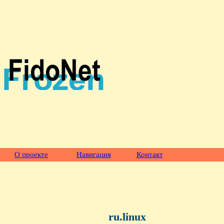
О проекте
Навигация
Контакт
ru.linux