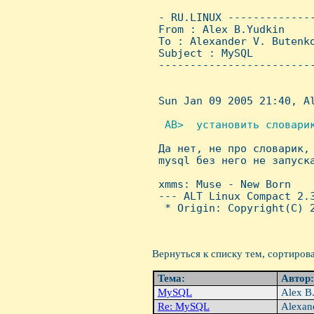
 - RU.LINUX -------------
 From : Alex B.Yudkin    
 To : Alexander V. Butenko
 Subject : MySQL

 ------------------------
 Sun Jan 09 2005 21:40, Al
 AB>  установить словари

 Да нет, не про словарик,
 mysql без него не запуска
 xmms: Muse - New Born

 --- ALT Linux Compact 2.3
  * Origin: Copyright(C) 2
Вернуться к списку тем, сортиров
Тема:
Автор
MySQL
Alex B
Re: MySQL
Alexan