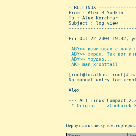
 - RU.LINUX -------------
 From : Alex B.Yudkin    
 To : Alex Korchmar

 Subject : log view

 ------------------------
 Fri Oct 22 2004 19:32, yo
 ABY>> вычитывал с лога п
  ABY>> экран. Так вот инт
  ABY>> трудно...

  AK> man xroottail


 [root@localhost root]# ma
 No manual entry for xroot
 Alex

 --- ALT Linux Compact 2.3
 * Origin: -==>Cheburek-S
Вернуться к списку тем, сортиров