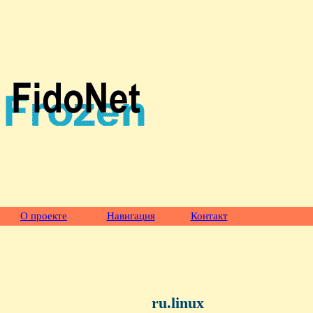
О проекте
Навигация
Контакт
ru.linux