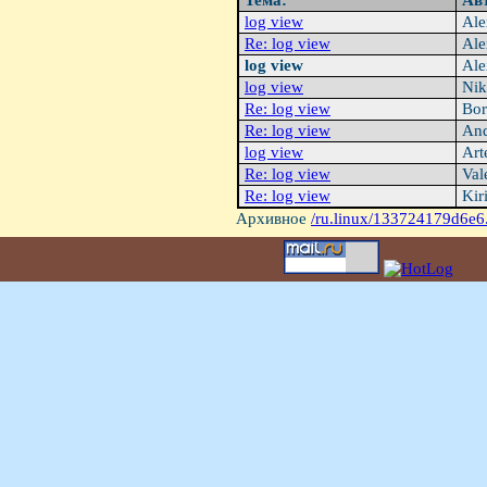
Тема:
Ав
log view
Ale
Re: log view
Ale
log view
Ale
log view
Niki
Re: log view
Bor
Re: log view
And
log view
Art
Re: log view
Val
Re: log view
Kiri
Архивное
/ru.linux/133724179d6e6