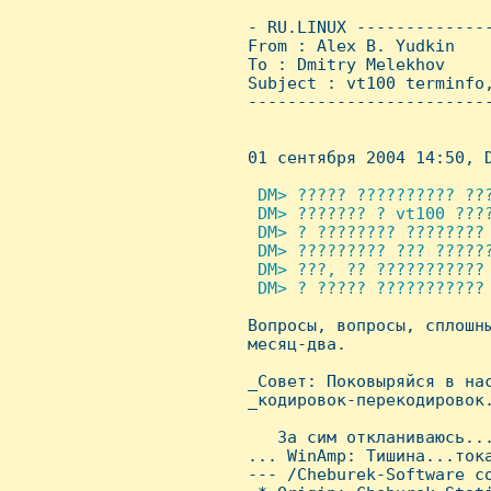
 - RU.LINUX -------------
 From : Alex B. Yudkin   
 To : Dmitry Melekhov

 Subject : vt100 terminfo,
 ------------------------
 01 сентябpя 2004 14:50, D
 DM> ????? ?????????? ???
  DM> ??????? ? vt100 ????
  DM> ? ???????? ???????? 
  DM> ????????? ??? ??????
  DM> ???, ?? ??????????? 
  DM> ? ????? ??????????? 

 Вопpосы, вопpосы, сплошн
 месяц-два.

 _Совет: Поковыpяйся в нас
 _кодиpовок-пеpекодиpовок.
    За сим откланиваюсь...
 ... WinAmp: Тишина...тока
 --- /Cheburek-Software co