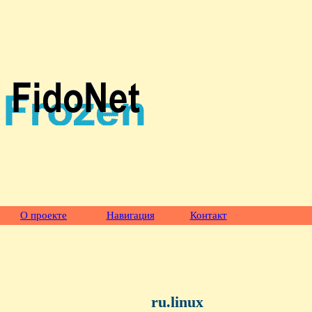
О проекте
Навигация
Контакт
ru.linux