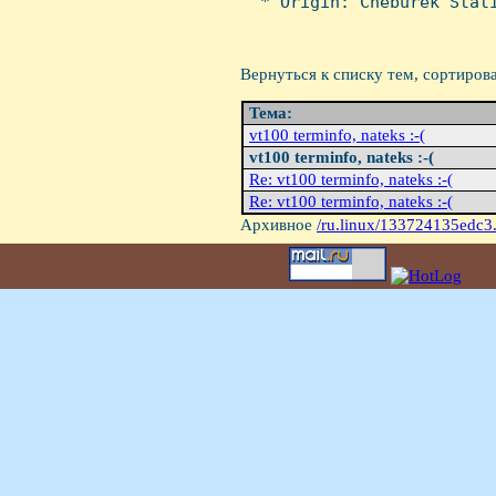
  * Origin: Cheburek Stati
Вернуться к списку тем, сортиров
Тема:
vt100 terminfo, nateks :-(
vt100 terminfo, nateks :-(
Re: vt100 terminfo, nateks :-(
Re: vt100 terminfo, nateks :-(
Архивное
/ru.linux/133724135edc3