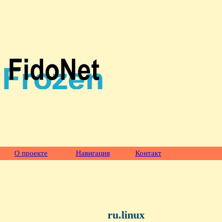
О проекте
Навигация
Контакт
ru.linux