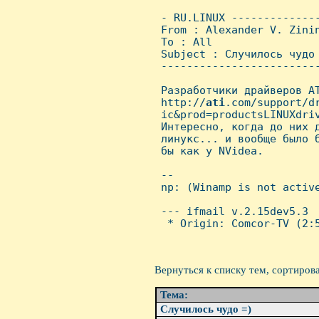
 - RU.LINUX -------------
 From : Alexander V. Zini
 To : All

 Subject : Случилось чудо 
 ------------------------
 Разработчики драйверов AT
 http://
ati
.com/support/d
 ic&prod=productsLINUXdriv
 Интересно, когда до них д
 линукс... и вообще было б
 бы как у NVidea.

 --

 np: (Winamp is not active
 --- ifmail v.2.15dev5.3

  * Origin: Comcor-TV (2:5
Вернуться к списку тем, сортиров
Тема:
Случилось чудо =)