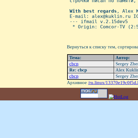
 строчки писал по памяти, 
With
best
regards
, Alex K
 E-mail: alex@kuklin.ru IC
 --- ifmail v.2.15dev5

  * Origin: Comcor-TV (2:5
Вернуться к списку тем, сортиров
Тема:
Автор:
cbcp
Sergey Zh
Re: cbcp
Alex Kukl
cbcp
Sergey Zh
Архивное
/ru.linux/13370e19c0f5d.