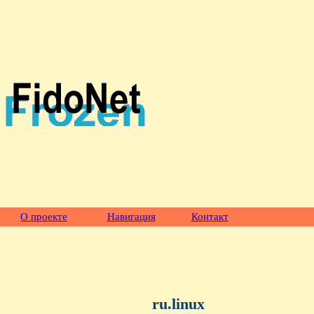
О проекте
Навигация
Контакт
ru.linux