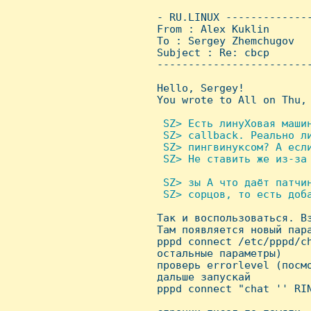
 - RU.LINUX -------------
 From : Alex Kuklin      
 To : Sergey Zhemchugov

 Subject : Re: cbcp

 ------------------------
 Hello, Sergey!

 You wrote to All on Thu, 
 SZ> Есть линуХовая машин
  SZ> callback. Реально ли
  SZ> пингвинуксом? А если
  SZ> Hе ставить же из-за 
 SZ> зы А что даёт патчин
  SZ> сорцов, то есть доба

 Так и воспользоваться. В
 Там появляется новый пара
 pppd connect /etc/pppd/ch
 остальные параметры)

 проверь errorlevel (посмо
 дальше запускай

 pppd connect "chat '' RIN