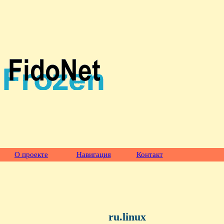
О проекте
Навигация
Контакт
ru.linux