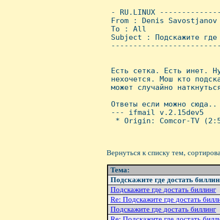
 - RU.LINUX -------------
 From : Denis Savostjanov
 To : All

 Subject : Подскажите где 
 ------------------------
 Есть сетка. Есть инет. Hу
 нехочется. Мош кто подска
 может случайно наткнуться
 Ответы если можно сюда.. 
 --- ifmail v.2.15dev5

  * Origin: Comcor-TV (2:5
Вернуться к списку тем, сортиров
Тема:
Подскажите где достать биллин
Подскажите где достать биллинг
Re: Подскажите где достать билл
Подскажите где достать биллинг
Re: Подскажите где достать билл