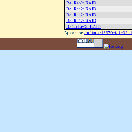
Re: Re^2: RAID
Re: Re^2: RAID
Re: Re^2: RAID
Re: Re^2: RAID
Re^2: Re^2: RAID
Архивное
/ru.linux/13370cfc1c02c.