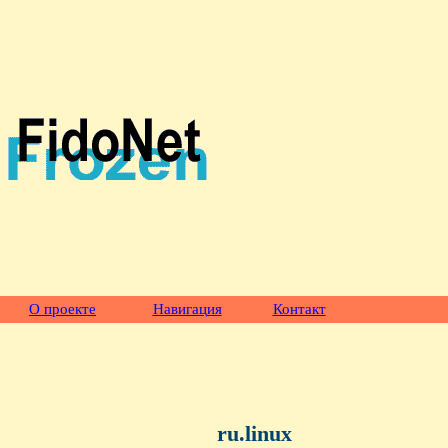
О проекте
Навигация
Контакт
ru.linux