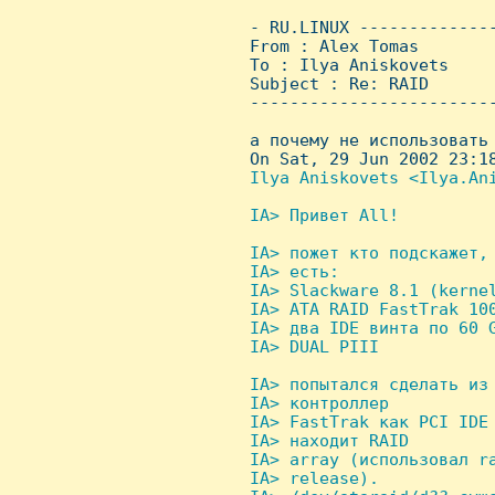
 - RU.LINUX -------------
 From : Alex Tomas       
 To : Ilya Aniskovets

 Subject : Re: RAID

 ------------------------
 а почему не использовать 
 On Sat, 29 Jun 2002 23:18
Ilya Aniskovets <Ilya.Ani
IA> Привет All!

IA> пожет кто подскажет,
 IA> есть:

 IA> Slackware 8.1 (kernel
 IA> ATA RAID FastTrak 100
 IA> два IDE винта по 60 G
 IA> DUAL PIII

IA> попытался сделать из 
 IA> контроллер

 IA> FastTrak как PCI IDE 
 IA> находит RAID

 IA> array (использовал ra
 IA> release).
