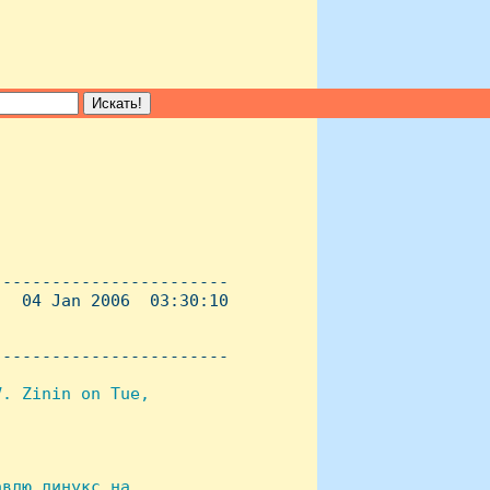
-----------------------

  04 Jan 2006  03:30:10

----------------------- 

. Zinin on Tue, 

влю линукс на
