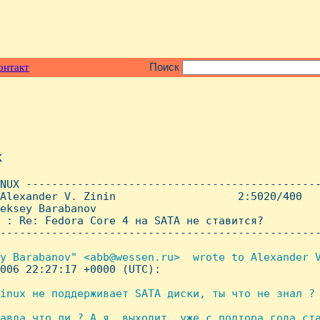
онтакт
Поиск
x
NUX ----------------------------------------------
Alexander V. Zinin                   2:5020/400   
eksey Barabanov

 : Re: Fedora Core 4 на SATA не ставится?

--------------------------------------------------
y Barabanov" <abb@wessen.ru>  wrote to Alexander V
006 22:27:17 +0000 (UTC):

inux не поддерживает SATA диски, ты что не знал ?

авда что ли ? А я, выходит, уже с полтора года ста