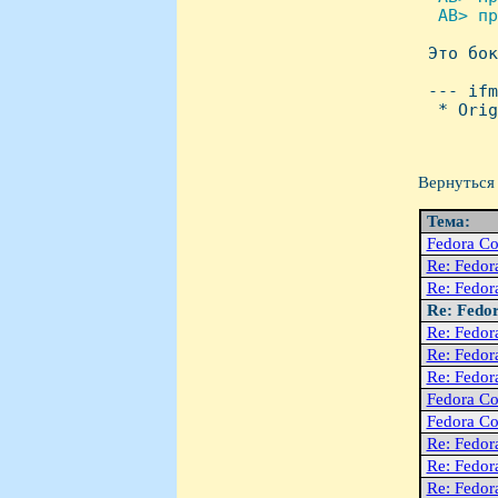
  AB> пр

 Это бо
 --- ifm
  * Orig
Вернуться 
Тема:
Fedora Co
Re: Fedor
Re: Fedor
Re: Fedo
Re: Fedor
Re: Fedor
Re: Fedor
Fedora Co
Fedora Co
Re: Fedor
Re: Fedor
Re: Fedor