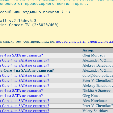
опеллер от процессорного вентилятора...

ксовый или отдельно покупал ? :)

ail v.2.15dev5.3

in: Comcor-TV (2:5020/400)

к списку тем, сортированных по:
возрастание даты
уменьшение д
Автор:
re 4 на SATA не ставится?
Oleg Morozov
a Core 4 на SATA не ставится?
Alexander V. Zini
a Core 4 на SATA не ставится?
Aleksey Barabano
ra Core 4 на SATA не ставится?
Alexander V. Zini
a Core 4 на SATA не ставится?
doro@doro.poltav
a Core 4 на SATA не ставится?
Peter V. Chernikof
a Core 4 на SATA не ставится?
Aleksey Barabano
re 4 на SATA не ставится?
Nickita A Startcev
re 4 на SATA не ставится?
Oleg Kmet
a Core 4 на SATA не ставится?
Alex Korchmar
a Core 4 на SATA не ставится?
Peter V. Chernikof
a Core 4 на SATA не ставится?
Valery Shishkov