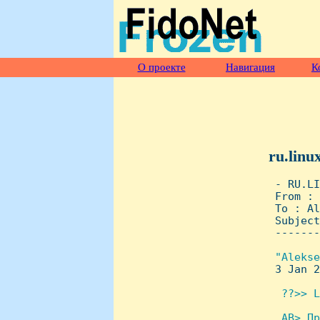
О проекте
Навигация
К
ru.linu
 - RU.LI
 From : 
 To : Al
 Subject
 -------
"Alekse
3 Jan 2
 ??>> L
 AB> Пр