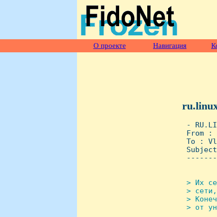
О проекте
Навигация
К
ru.linu
 - RU.LI
 From : 
 To : Vl
 Subject
 -------
> Их се
 > сети,
 > Конеч
 > от ун