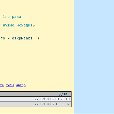
 1го раза

 нужно исходить

го и открывают ;)

аты
тема
автор
Дата:
27 Oct 2002 01:25:19
27 Oct 2002 13:39:07