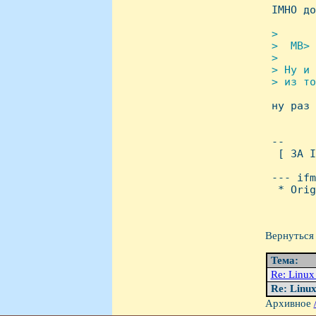

 IMHO д
> 

 >  MB> 
 > 

 > Hу и 
 > из то

 ну раз
 -- 

  [ ЗА I
 --- ifm
  * Orig
Вернуться 
Тема:
Re: Linux 
Re: Linux
Архивное