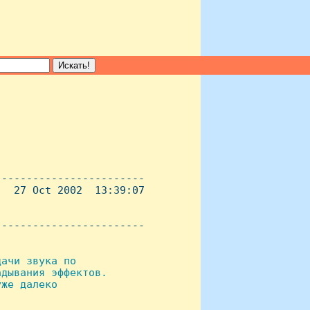
-----------------------

  27 Oct 2002  13:39:07

----------------------- 

ачи звука по

дывания эффектов.

же далеко
