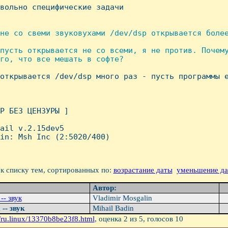
овольно специфические задачи 

не со свеми звуковухами /dev/dsp открывается более
пусть открывается не со всеми, я не против. Почему
го, что все мешать в софте?

 открывается /dev/dsp много раз - пусть программы е
P БЕЗ ЦЕHЗУРЫ ]

ail v.2.15dev5

in: Msh Inc (2:5020/400)

к списку тем, сортированных по:
возрастание даты
уменьшение д
Автор:
-- звук
Vladimir Mosgalin
 -- звук
Mihail Badin
/ru.linux/13370b8be23f8.html
, оценка
2
из 5, голосов
10