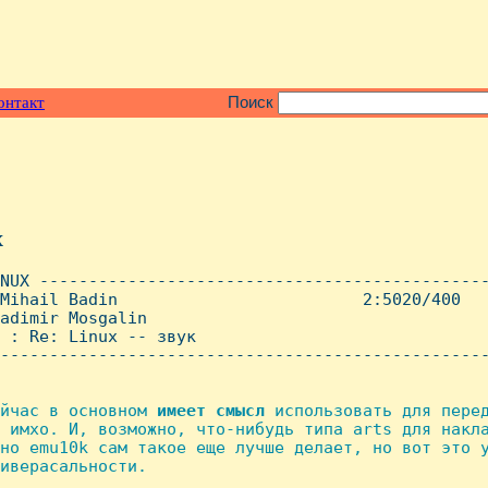
онтакт
Поиск
x
NUX ----------------------------------------------
Mihail Badin                         2:5020/400   
adimir Mosgalin

 : Re: Linux -- звук

--------------------------------------------------
йчас в основном 
имеет
смысл
 использовать для перед
 имхо. И, возможно, что-нибудь типа arts для накла
но emu10k сам такое еще лучше делает, но вот это у
иверасальности.
