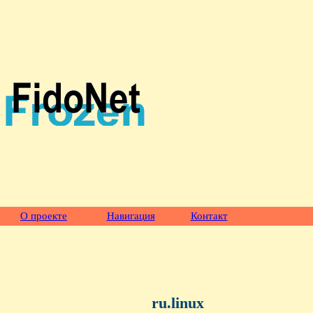
О проекте
Навигация
Контакт
ru.linux