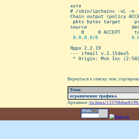
 хотя 

 # /sbin/ipchains -vL -n  
 Chain output (policy ACCE
  pkts bytes target     pr
 source                des
     0     0 ACCEPT     tc
 0.0.0.0/0            0.0

 Ядро 2.2.19 

 --- ifmail v.2.15dev5

  * Origin: Msh Inc (2:502
Вернуться к списку тем, сортиров
Тема:
ограничение трафика
Архивное
/ru.linux/13370b8ae8199