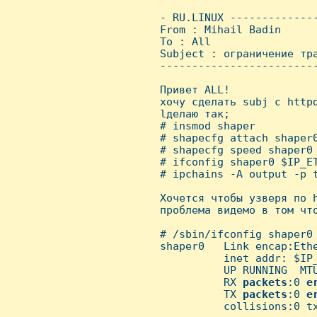
 - RU.LINUX -------------
 From : Mihail Badin     
 To : All

 Subject : ограничение тра
 ------------------------
 Привет ALL!

 хочу сделать subj с httpd
 lделаю так;

 # insmod shaper

 # shapecfg attach shaper0
 # shapecfg speed shaper0 
 # ifconfig shaper0 $IP_ET
 # ipchains -A output -p t
 Хочется чтобы узверя по h
 проблема видемо в том что
 # /sbin/ifconfig shaper0

 shaper0   Link encap:Ethe
           inet addr: $IP_
           UP RUNNING  MTU
           RX 
packets
:0 
e
           TX 
packets
:0 
e
           collisions:0 tx