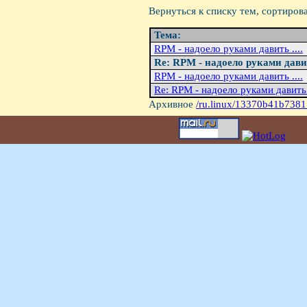
Вернуться к списку тем, сортиров
Тема:
RPM - надоело руками давить ....
Re: RPM - надоело руками давить
RPM - надоело pуками давить ....
Re: RPM - надоело руками давить .
Архивное
/ru.linux/13370b41b7381