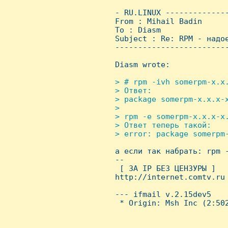
 - RU.LINUX -------------
 From : Mihail Badin     
 To : Diasm

 Subject : Re: RPM - надое
 ------------------------
 Diasm wrote:

> # rpm -ivh somerpm-x.x.
 > Ответ:

 > package somerpm-x.x.x-x
 > 

 > rpm -e somerpm-x.x.x-x.
 > Ответ теперь такой:

 > error: package somerpm-

 а если так набрать: rpm -
 -- 

  [ ЗА IP БЕЗ ЦЕHЗУРЫ ]

 http://internet.comtv.ru

 --- ifmail v.2.15dev5

  * Origin: Msh Inc (2:502