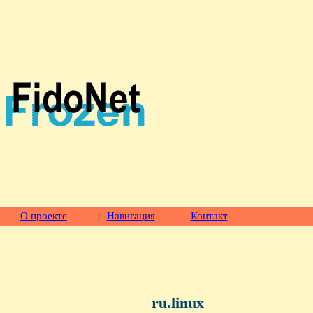
О проекте
Навигация
Контакт
ru.linux