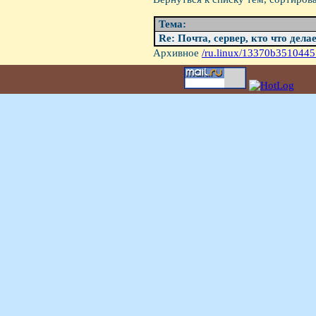
Тема:
Re: Почта, сервер, кто что дела
Архивное
/ru.linux/13370b3510445