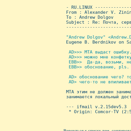
 - RU.LINUX -------------
 From : Alexander V. Zini
 To : Andrew Dolgov

 Subject : Re: Почта, серв
 ------------------------
"Andrew Dolgov" <Andrew.D
Eugene B. Berdnikov on Sa
 AD>>> MTA выдаст ошибку.
  AD>>> можно мне конфетку
  EBB>>  Да-да, возьми, не
  EBB>> обoснование, pls.

 AD> обоснование чего? то
  AD> чего-то не впиливает

 MTA этим не должен заним
 занимается локальный дост
 --- ifmail v.2.15dev5.3

  * Origin: Comcor-TV (2:5
Вернуться к списку тем, сортиров