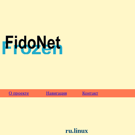
О проекте
Навигация
Контакт
ru.linux