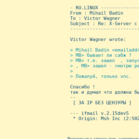
 - RU.LINUX -------------
 From : Mihail Badin     
 To : Victor Wagner

 Subject : Re: X-Server с 
 ------------------------
 Victor Wagner wrote:

> Mihail Badin <emailaddr
 > MB> бывает ли сабж ?

 > MB> т.е. зашел  , запус
 > , MB> зашел - смотрю ре
 > 

 > Пожалуй, только vnc.


 Спасибо !

 так и думал что должна бы
 -- 

  [ ЗА IP БЕЗ ЦЕHЗУРЫ ]

 --- ifmail v.2.15dev5

  * Origin: Msh Inc (2:502
Вернуться к списку тем, сортиров