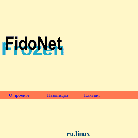
О проекте
Навигация
Контакт
ru.linux