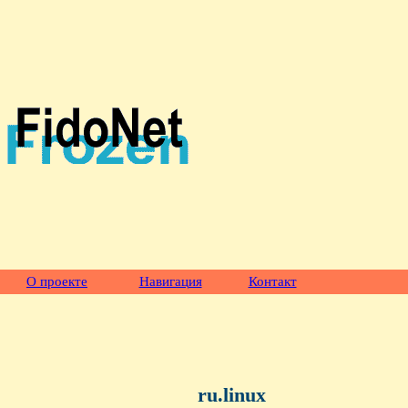
О проекте
Навигация
Контакт
ru.linux