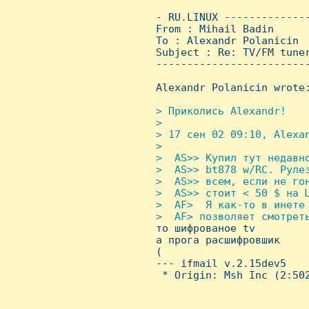
 - RU.LINUX -------------
 From : Mihail Badin     
 To : Alexandr Polanicin

 Subject : Re: TV/FM tuner
 ------------------------
 Alexandr Polanicin wrote:
> Приколись Alexandr!

 > 

 > 17 сен 02 09:10, Alexan
 > 

 >  AS>> Купил тут недавно
 >  AS>> bt878 w/RC. Рулез
 >  AS>> всем, если не гон
 >  AS>> стоит < 50 $ на Ц
 >  AF>  Я как-то в инете 
 >  AF> позволяет смотpеть
то шифрованое tv

 а прога расшифровшик

 (

 --- ifmail v.2.15dev5

  * Origin: Msh Inc (2:502