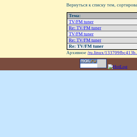
Вернуться к списку тем, сортиров
Тема:
TV/FM tuner
Re: TV/FM tuner
TV/FM tuner
Re: TV/FM tuner
Re: TV/FM tuner
Архивное
/ru.linux/133709fbc413b.