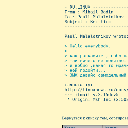
 - RU.LINUX -------------
 From : Mihail Badin     
 To : Paull Malaletnikov

 Subject : Re: lirc

 ------------------------
 Paull Malaletnikov wrote:
> Hello everybody.

 > 

 > как pаскажите , сабж на
 > шли ничего не понятно. 
 > и вобще ,какая то мpачн
 > ней подойти...

 > ЗЫЖ девайс самодельный 

 гляньте тут

 http://linuxnews.ru/docs/
 --- ifmail v.2.15dev5

  * Origin: Msh Inc (2:502
Вернуться к списку тем, сортиров