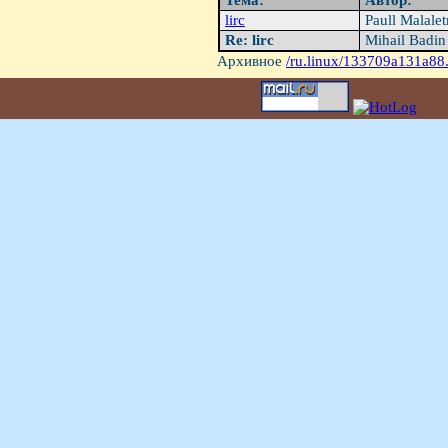
Тема:
Автор:
lirc
Paull Malale
Re: lirc
Mihail Badi
Архивное
/ru.linux/133709a131a88