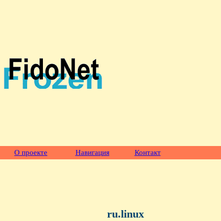
О проекте
Навигация
Контакт
ru.linux