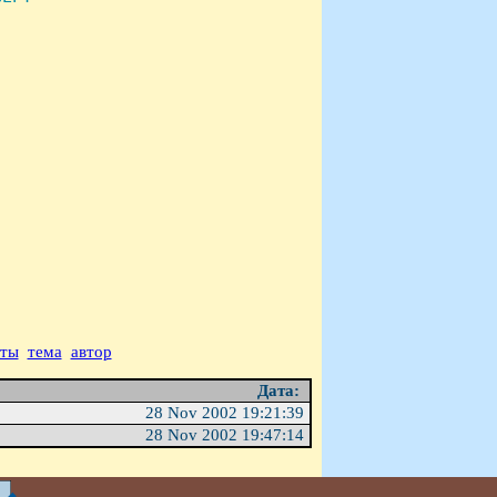
аты
тема
автор
Дата:
28 Nov 2002 19:21:39
28 Nov 2002 19:47:14