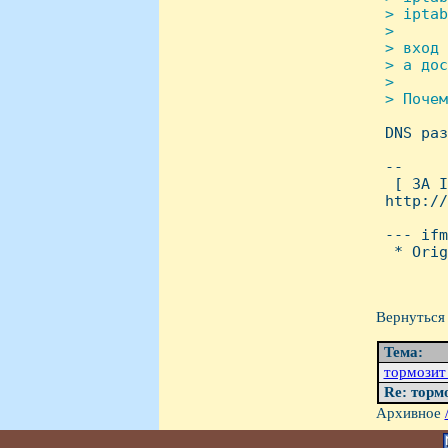
 > iptab
 > 

 > вход 
 > а дос
 > 

 > Почем

 DNS ра
 -- 

  [ ЗА I
 http://
 --- ifm
  * Orig
Вернуться 
Тема:
тормозит 
Re: тормо
Архивное