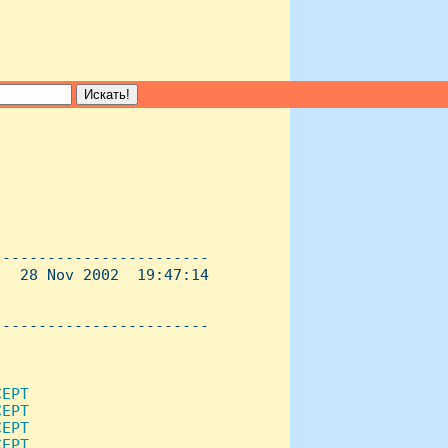
-----------------------

  28 Nov 2002  19:47:14

----------------------- 

EPT

EPT

EPT

EPT
