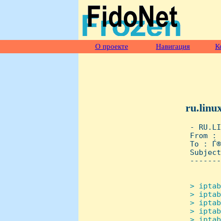
О проекте
Навигация
К
ru.linu
 - RU.LI
 From : 
 To : Ѓ®а
 Subject
 -------
> iptab
 > iptab
 > iptab
 > iptab
 > iptab