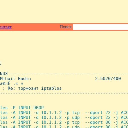
онтакт
Поиск
x
NUX ----------------------------------------------
Mihail Badin                         2:5020/400   
®¤Ё­ ‚« ¤

 : Re: тормозит iptables

--------------------------------------------------
les -P INPUT DROP

les -A INPUT -d 10.1.1.2 -p tcp  --dport 22 -j ACC
les -A INPUT -d 10.1.1.2 -p udp  --dport 22 -j ACC
les -A INPUT -d 10.1.1.2 -p tcp  --dport 80 -j ACC
les -A INPUT -d 10.1.1.2 -p udp  --dport 80 -j ACC