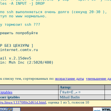
les -A INPUT -j DROP

по ssh выполняеться очень долго (секунд 20-30 ),

туп по www нормально.

у тормозит ssh ???

зрешить попробуйте 

P БЕЗ ЦЕHЗУРЫ ]

internet.comtv.ru

ail v.2.15dev5

in: Msh Inc (2:5020/400)

к списку тем, сортированных по:
возрастание даты
уменьшение д
Автор:
iptables
Ѓ®а®¤Ё­ ‚« ¤
зит iptables
Mihail Badin
/ru.linux/133708fe2d61d.html
, оценка
1
из 5, голосов
10