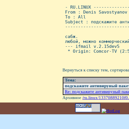
 - RU.LINUX -------------
 From : Denis Savostyanov
 To : All

 Subject : подскажите анти
 ------------------------
 сабж.

 любой, можно коммерческий
 --- ifmail v.2.15dev5

  * Origin: Comcor-TV (2:5
Вернуться к списку тем, сортиров
Тема:
подскажите антивируный пакети
Re: подскажите антивируный пакет
Архивное
/ru.linux/13370889210f0