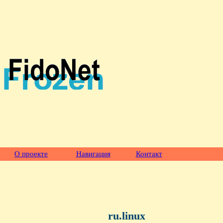
О проекте
Навигация
Контакт
ru.linux