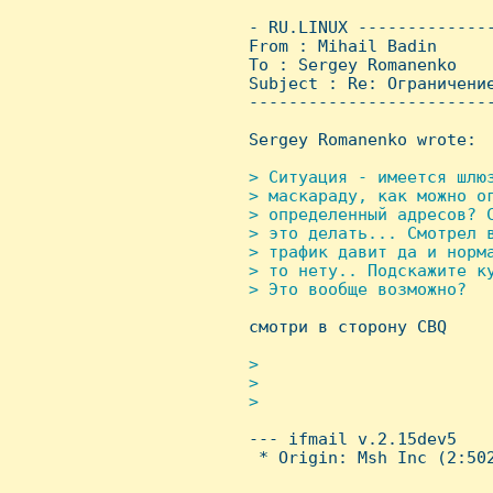
 - RU.LINUX -------------
 From : Mihail Badin     
 To : Sergey Romanenko

 Subject : Re: Ограничение
 ------------------------
 Sergey Romanenko wrote:

> Ситуация - имеется шлю
 > маскараду, как можно ог
 > определенный адресов? С
 > это делать... Смотрел в
 > трафик давит да и норма
 > то нету.. Подскажите ку
 > Это вообще возможно?


 смотри в сторону CBQ

> 

 > 

 > 


 --- ifmail v.2.15dev5

  * Origin: Msh Inc (2:502