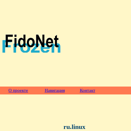
О проекте
Навигация
Контакт
ru.linux