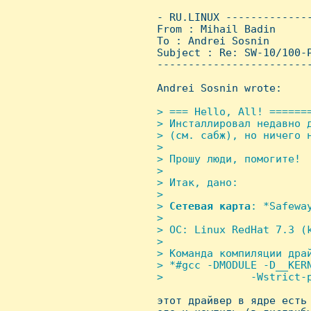
 - RU.LINUX -------------
 From : Mihail Badin     
 To : Andrei Sosnin

 Subject : Re: SW-10/100-P
 ------------------------
 Andrei Sosnin wrote:

> === Hello, All! =======
 > Инсталлировал недавно д
 > (см. сабж), но ничего н
 > 

 > Прошу люди, помогите!

 > 

 > Итак, дано:

 > 

 > 
Сетевая
карта
: *Safewa
 > 

 > ОС: Linux RedHat 7.3 (k
 > 

 > Команда компиляции драй
 > *#gcc -DMODULE -D__KERN
 >              -Wstrict-p

 этот драйвер в ядре есть 