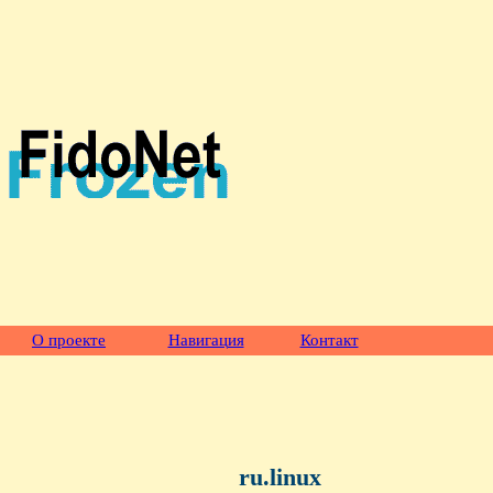
О проекте
Навигация
Контакт
ru.linux