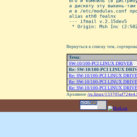
 его и компиль (в дистрибу
 а дискету эту выкинь-там 
 и в /etc/modules.conf про
 alias eth0 fealnx 

 --- ifmail v.2.15dev5

  * Origin: Msh Inc (2:502
Вернуться к списку тем, сортиров
Тема:
SW-10/100-PCI LINUX DRIVER
Re: SW-10/100-PCI LINUX DRI
Re: SW-10/100-PCI LINUX DRIV
Re: SW-10/100-PCI LINUX DRIV
Re: SW-10/100-PCI LINUX DRIV
Архивное
/ru.linux/133705af724e4.