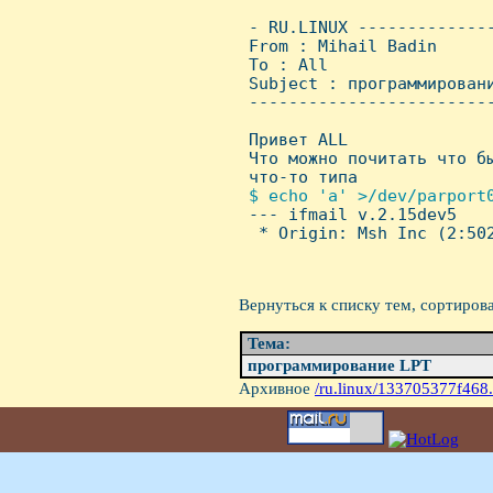
 - RU.LINUX -------------
 From : Mihail Badin     
 To : All

 Subject : программировани
 ------------------------
 Привет ALL

 Что можно почитать что бы
 что-то типа 

$ echo 'a' >/dev/parport0
--- ifmail v.2.15dev5

  * Origin: Msh Inc (2:502
Вернуться к списку тем, сортиров
Тема:
программирование LPT
Архивное
/ru.linux/133705377f468