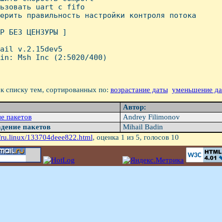
ьзовать uart c fifo

ерить правильность настройки контроля потока

P БЕЗ ЦЕHЗУРЫ ]

ail v.2.15dev5

in: Msh Inc (2:5020/400)

к списку тем, сортированных по:
возрастание даты
уменьшение д
Автор:
е пакетов
Andrey Filimonov
дение пакетов
Mihail Badin
/ru.linux/133704deee822.html
, оценка
1
из 5, голосов
10