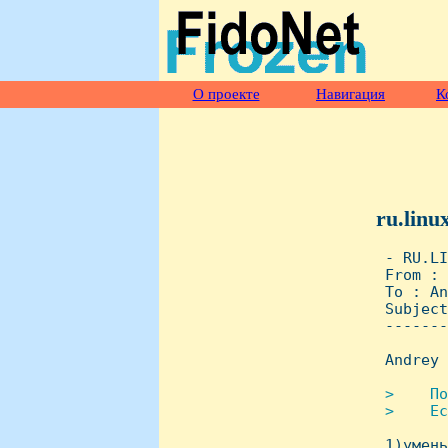
О проекте
Навигация
К
ru.linu
 - RU.LI
 From : 
 To : An
 Subject
 -------
 Andrey 
>    По
 >    Ес

 1)умен