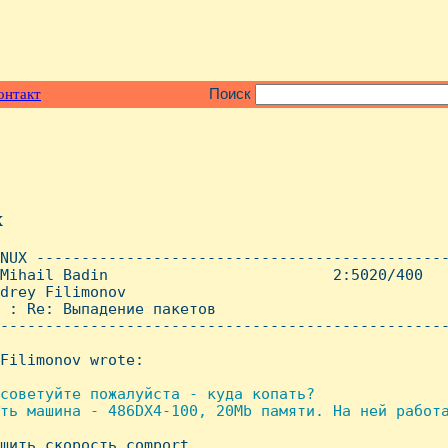
онтакт
Поиск
x
NUX ----------------------------------------------
Mihail Badin                         2:5020/400   
drey Filimonov

 : Re: Выпадение пакетов

--------------------------------------------------
Filimonov wrote:

советуйте пожалуйста - куда копать?

ть машина - 486DX4-100, 20Mb памяти. Hа ней работа
ьшить скорость comport 
