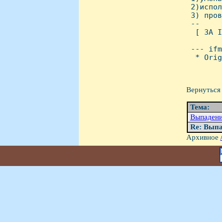
 2)испол
 3) пров
 -- 

  [ ЗА I
 --- ifm
  * Orig
Вернуться 
Тема:
Выпадени
Re: Выпа
Архивное