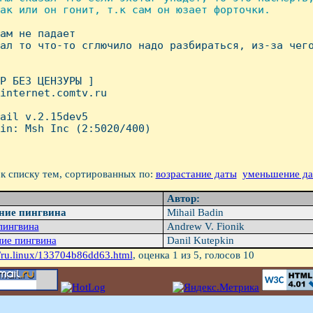
ак или он гонит, т.к сам он юзает форточки.

сам не падает

ал то что-то сглючило надо разбираться, из-за чего
P БЕЗ ЦЕHЗУРЫ ]

internet.comtv.ru

ail v.2.15dev5

in: Msh Inc (2:5020/400)

к списку тем, сортированных по:
возрастание даты
уменьшение д
Автор:
ние пингвина
Mihail Badin
пингвина
Andrew V. Fionik
ние пингвина
Danil Kutepkin
/ru.linux/133704b86dd63.html
, оценка
1
из 5, голосов
10