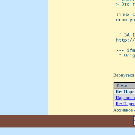
 > Это т

 linux 
 если уп
 -- 

  [ ЗА I
 http://
 --- ifm
  * Orig
Вернуться 
Тема:
Re: Паде
Падение 
Re: Паде
Архивное