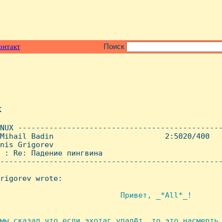
онтакт
Поиск
x
NUX ----------------------------------------------
Mihail Badin                         2:5020/400   
nis Grigorev

 : Re: Падение пингвина

--------------------------------------------------
rigorev wrote:

                           Привет, _*All*_!

мы сказал что если эхотаг упадёт, то это насмерть,