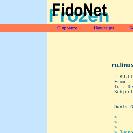
О проекте
Навигация
К
ru.linu
 - RU.LI
 From : 
 To : De
 Subject
 -------
 Denis G
>      
 > 

 > 

 > Знако