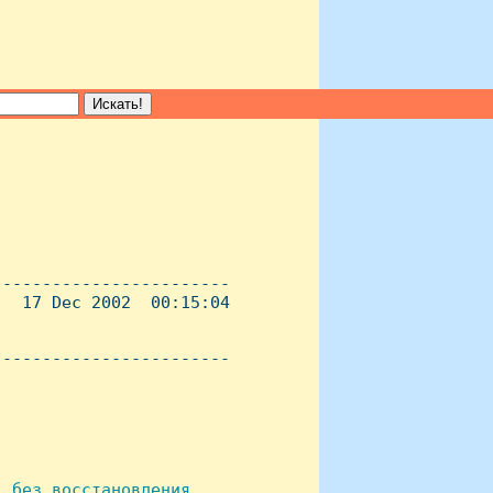
-----------------------

  17 Dec 2002  00:15:04

----------------------- 

 без восстановления.
