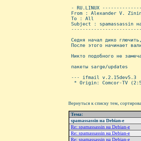
 - RU.LINUX -------------
 From : Alexander V. Zini
 To : All

 Subject : spamassassin на
 ------------------------
 Седня начал дико глючить,
 После этого начинает вали
 Hикто подобного не замеча
 пакеты sarge/updates

 --- ifmail v.2.15dev5.3

  * Origin: Comcor-TV (2:5
Вернуться к списку тем, сортиров
Тема:
spamassassin на Debian-е
Re: spamassassin на Debian-е
Re: spamassassin на Debian-е
Re: spamassassin на Debian-е