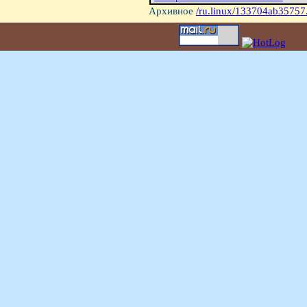
Архивное
/ru.linux/133704ab35757