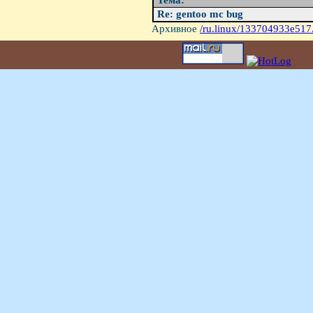
Тема:
Re: gentoo mc bug
Архивное
/ru.linux/133704933e517