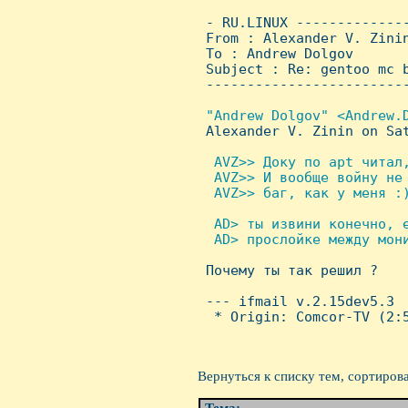
 - RU.LINUX -------------
 From : Alexander V. Zini
 To : Andrew Dolgov

 Subject : Re: gentoo mc b
 ------------------------
"Andrew Dolgov" <Andrew.D
Alexander V. Zinin on Sat
 AVZ>> Доку по apt читал,
  AVZ>> И вообще войну не 
  AVZ>> баг, как у меня :)
 AD> ты извини конечно, е
  AD> прослойке между мони

 Почему ты так решил ?

 --- ifmail v.2.15dev5.3

  * Origin: Comcor-TV (2:5
Вернуться к списку тем, сортиров