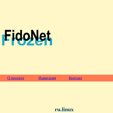
О проекте
Навигация
Контакт
ru.linux