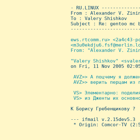
 - RU.LINUX -------------
 From : Alexander V. Zini
 To : Valery Shishkov

 Subject : Re: gentoo mc b
 ------------------------
ews.rtcomm.ru> <2a4c43-p
 <m3u0ekdju6.fsf@merlin.lo
 From: "Alexander V. Zinin
"Valery Shishkov" <svaler
on Fri, 11 Nov 2005 02:05
 AVZ>> А поцчему я должен
  AVZ>> верить перцам из г
 VS> Элементарно: поделия
  VS> из Дженты их основно

 К Борису Гребенщикову ?

 --- ifmail v.2.15dev5.3

  * Origin: Comcor-TV (2:5