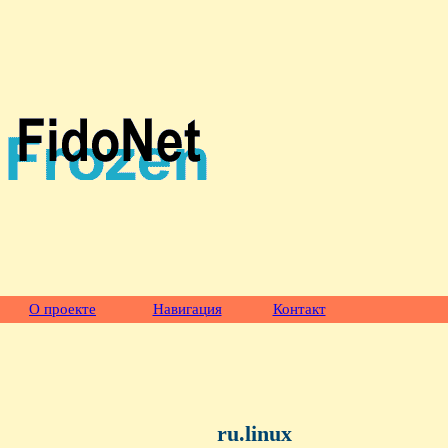
О проекте
Навигация
Контакт
ru.linux