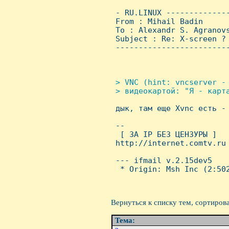
 - RU.LINUX -------------
 From : Mihail Badin     
 To : Alexandr S. Agranovs
 Subject : Re: X-screen ?

 ------------------------
> VNC (hint: vncserver - 
 > видеокартой: "Я - карта

 дык, там еще Xvnc есть -
 -- 

  [ ЗА IP БЕЗ ЦЕHЗУРЫ ]

 http://internet.comtv.ru

 --- ifmail v.2.15dev5

  * Origin: Msh Inc (2:502
Вернуться к списку тем, сортиров
Тема: