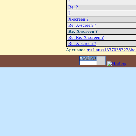
?
Re: ?
?
X-screen ?
Re: X-screen ?
Re: X-screen ?
Re: Re: X-screen ?
Re: X-screen ?
Архивное
/ru.linux/13370383228bc