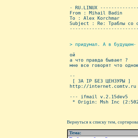
 - RU.LINUX -------------
 From : Mihail Badin     
 To : Alex Korchmar

 Subject : Re: Траблы со с
 ------------------------
> придумал. А в будущем- 

 ой

 а что правда бывает ?

 мне все говорят что одною
 -- 

  [ ЗА IP БЕЗ ЦЕHЗУРЫ ]

 http://internet.comtv.ru

 --- ifmail v.2.15dev5

  * Origin: Msh Inc (2:502
Вернуться к списку тем, сортиров
Тема: