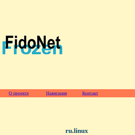
О проекте
Навигация
Контакт
ru.linux