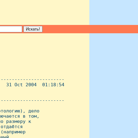
-----------------------

  31 Oct 2004  01:18:54

----------------------- 

тологию), дело

ючается в том,

о размеру к

отдаётся

(например

ный
