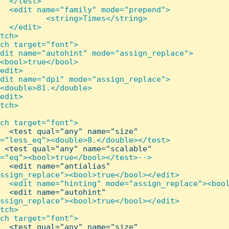
  </test>

  <edit name="family" mode="prepend">

          <string>Times</string>

  </edit>

tch>

ch target="font">

dit name="autohint" mode="assign_replace">

<bool>true</bool>

edit>

dit name="dpi" mode="assign_replace">

<double>81.</double>

edit>

tch>

ch target="font">

  <test qual="any" name="size"

="less_eq"><double>8.</double></test>

 <test qual="any" name="scalable"

="eq"><bool>true</bool></test>-->

  <edit name="antialias"

ssign_replace"><bool>true</bool></edit>

  <edit name="hinting" mode="assign_replace"><bool
  <edit name="autohint"

ssign_replace"><bool>true</bool></edit>

tch>

ch target="font">

  <test qual="any" name="size"
