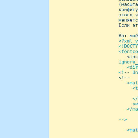
 (масшта
 конфигу
 этого я
 меняетс
 Если эт
 Вот моё
<?xml v
 <!DOCTY
 <fontco
   <inc
ignore_
    <dir
 <!-- Un
<!--

   <mat
      <t
        
      </
      <e
    </ma
-->

   <mat
        