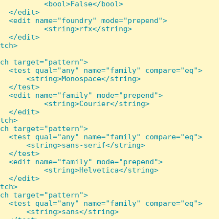
          <bool>False</bool>

  </edit>

  <edit name="foundry" mode="prepend">

          <string>rfx</string>

  </edit>

tch>

ch target="pattern">

  <test qual="any" name="family" compare="eq">

      <string>Monospace</string>

  </test>

  <edit name="family" mode="prepend">

          <string>Courier</string>

  </edit>

tch>

ch target="pattern">

  <test qual="any" name="family" compare="eq">

      <string>sans-serif</string>

  </test>

  <edit name="family" mode="prepend">

          <string>Helvetica</string>

  </edit>

tch>

ch target="pattern">

  <test qual="any" name="family" compare="eq">

      <string>sans</string>
