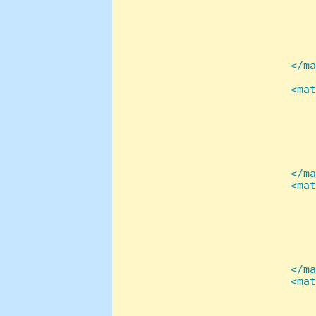
        
        
        
        
        
    </ma
   <mat
        
        
        
        
        
        
    </ma
    <mat
        
        
        
        
        
        
    </ma
    <mat
        
        