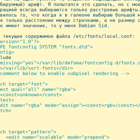
бируемый) шрифт. Я попытался это сделать, но с мое
рацией всегда выбираются только расстровые шрифты.
вилось то, что когда я в галеоне выбираю большой м
я только расстояние между строчками, а не размер с
о имеет значение, то у меня Debian Sid.

 текущее содержимое файла /etc/fonts/local.conf:

ersion="1.0"?>

PE fontconfig SYSTEM "fonts.dtd">

nfig>

lude

missing="yes">/var/lib/defoma/fontconfig.d/fonts.c
>/var/lib/sort-fonts</dir>

comment below to enable subpixel rendering -->

ch target="font">

est qual="all" name="rgba">

<const>unknown</const>

test>

dit name="rgba" mode="assign"><const>rgb</const></
tch>

ch target="pattern">

  <edit name="scalable" mode="prepend">
