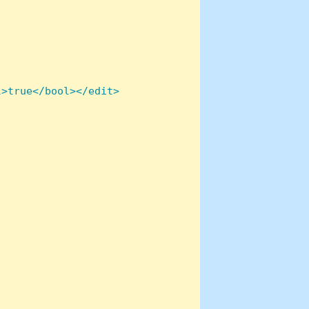
>true</bool></edit>
