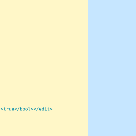
>true</bool></edit>
