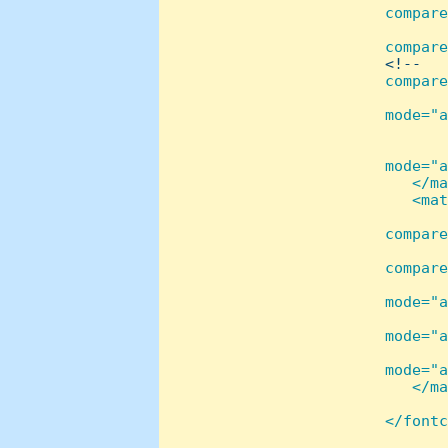
compare
       
compare
<!--   
compare
       
mode="a
        
       
mode="a
    </ma
    <mat
       
compare
       
compare
       
mode="a
       
mode="a
       
mode="a
    </ma
</fontc