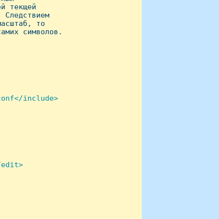
й текщей

 Следствием

асштаб, то

амих символов.

onf</include>

edit>
