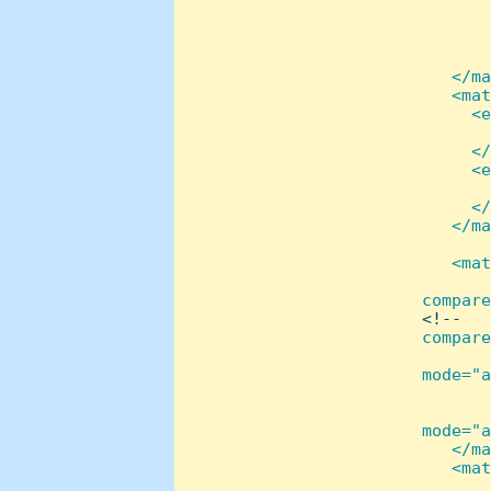
        
        
        
        
    </ma
    <mat
      <e
        
      </
      <e
        
      </
    </ma
   <mat
       
compare
<!--   
compare
       
mode="a
        
       
mode="a
    </ma
    <mat
       