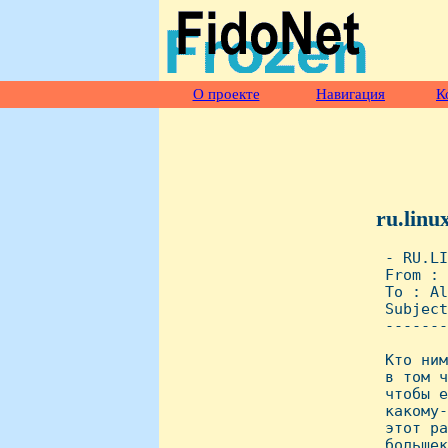
О проекте
Навигация
К
ru.linu
 - RU.LI
 From : 
 To : Al
 Subject
 -------
 Кто ним
 в том ч
 чтобы е
 какому-
 этот ра
 большек