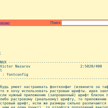
онтакт
Поиск
x
NUX ----------------------------------------------
Victor Nazarov                       2:5020/400   
l

 : fontconfig

--------------------------------------------------
будь умеет настраивать фонтконфиг (извините за таф
то я хочу использовать растровые шрифты. идея закл
сли нужный приложению (запрошенный) шрифт близок п
либо растровому (реальному) шрифту, то приложению 
стровый шрифт, если же размеры сильно различаются 
 чем на один пункт), то отдаётся подходящий вектор