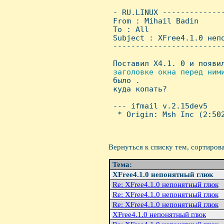
 - RU.LINUX -------------
 From : Mihail Badin     
 To : All

 Subject : XFree4.1.0 непо
 ------------------------
 Поставил X4.1. 0 и появи
заголовке окна перед ним
было .

 куда копать?

 --- ifmail v.2.15dev5

  * Origin: Msh Inc (2:502
Вернуться к списку тем, сортиров
Тема:
XFree4.1.0 непонятный глюк
Re: XFree4.1.0 непонятный глюк
Re: XFree4.1.0 непонятный глюк
Re: XFree4.1.0 непонятный глюк
XFree4.1.0 непонятный глюк