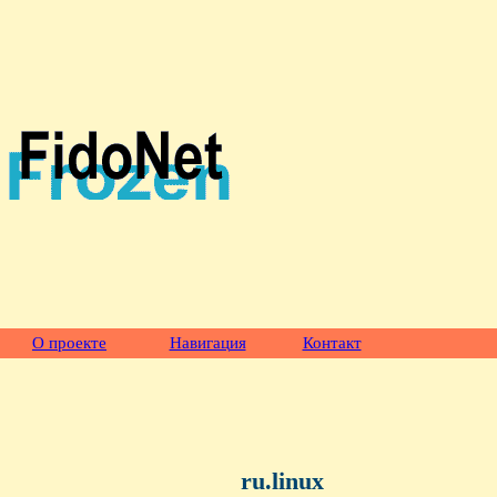
О проекте
Навигация
Контакт
ru.linux