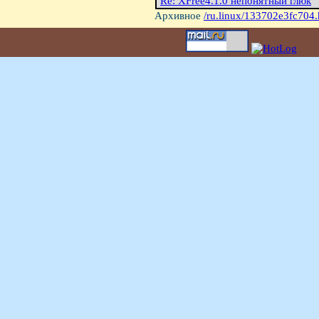
Re: XFree4.1.0 непонятный глюк
Архивное
/ru.linux/133702e3fc704.