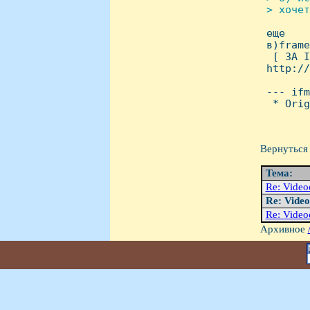
 > хочет

 еще  

 в)frame
  [ ЗА I
 http://
 --- ifm
  * Orig
Вернуться 
Тема:
Re: Videoc
Re: Video
Re: Videoc
Архивное