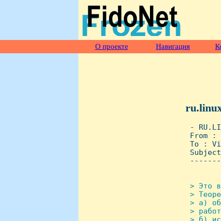
О проекте
Навигация
К
ru.linu
 - RU.LI
 From : 
 To : Vi
 Subject
 -------
> Это в
 > Теоре
 > а) об
 > работ
 > б) ис