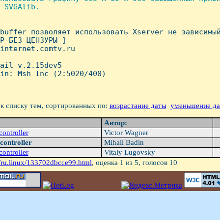
 SVGAlib.

buffer позволяет использовать Xserver не зависимый
P БЕЗ ЦЕHЗУРЫ ]

internet.comtv.ru

ail v.2.15dev5

in: Msh Inc (2:5020/400)

к списку тем, сортированных по:
возрастание даты
уменьшение д
Автор:
ontroller
Victor Wagner
controller
Mihail Badin
ontroller
Vitaly Lugovsky
/ru.linux/133702dbcce99.html
, оценка
1
из 5, голосов
10