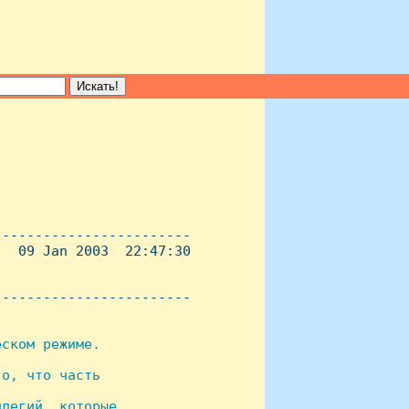
-----------------------

  09 Jan 2003  22:47:30

----------------------- 

ском режиме.

о, что часть

легий, которые
