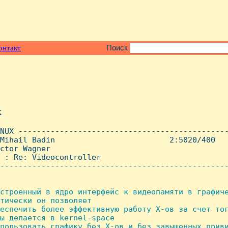
онтакт
Поиск
x
NUX ----------------------------------------------
Mihail Badin                         2:5020/400   
ctor Wagner

 : Re: Videocontroller

--------------------------------------------------
строенный в ядро интерфейс к видеопамяти в графиче
тически он позволяет

еспечить более эффективную работу X-ов за счет тог
ы делается в kernel-space

пользовать графику без X-ов и без завышенных приви