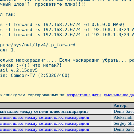
чный шлюз"?  просветите плиз!!!!

л так:

s -I forward -s 192.168.2.0/24 -d 0.0.0.0 MASQ

s -I forward -s 192.168.2.0/24 -d 192.168.1.0/24 A
s -I forward -s 192.168.2.0/24 -d 192.168.1.0/24 A
proc/sys/net/ipv4/ip_forward

ает 1.

олько маскарадинг.... Если маскараднг убрать... ра
некак :-((( что нетак?!

ail v.2.15dev5

in: Comcor-TV (2:5020/400)

к списку тем, сортированных по:
возрастание даты
уменьшение д
Автор:
ый шлюз между сетями плюс маскарадинг
Denis Sav
рачный шлюз между сетями плюс маскарадинг
Aleksandr
рачный шлюз между сетями плюс маскарадинг
Sergey Sh
рачный шлюз между сетями плюс маскарадинг
Denis Sav