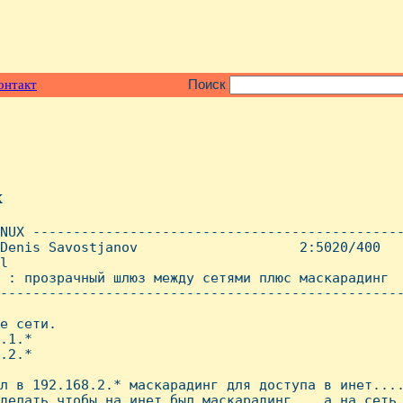
онтакт
Поиск
x
NUX ----------------------------------------------
Denis Savostjanov                    2:5020/400   
l

 : прозрачный шлюз между сетями плюс маскарадинг

--------------------------------------------------
е сети.

.1.*

.2.*

л в 192.168.2.* маскарадинг для доступа в инет....
делать чтобы на инет был маскарадинг... а на сеть 