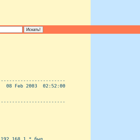
-----------------------

  08 Feb 2003  02:52:00

----------------------- 



192.168.1.* был
