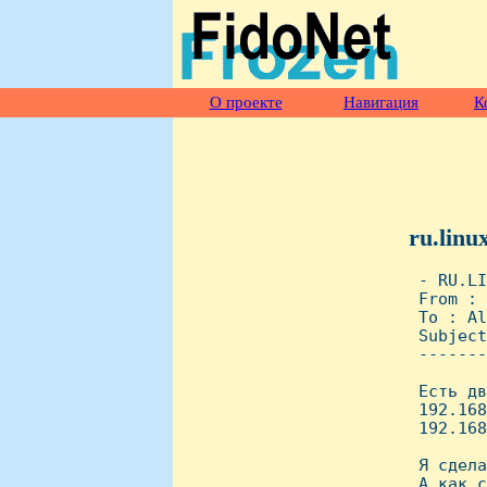
О проекте
Навигация
К
ru.linu
 - RU.LI
 From : 
 To : Al
 Subject
 -------
 Есть дв
 192.168
 192.168
 Я сдела
 А как с