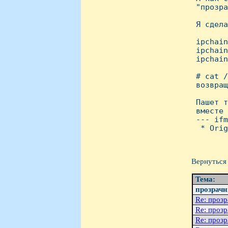
 "прозра
 Я сдела
 ipchain
 ipchain
 ipchain
 # cat /
 возвращ
 Пашет т
 вместе 
 --- ifm
  * Orig
Вернуться 
Тема:
прозрачн
Re: проз
Re: проз
Re: проз