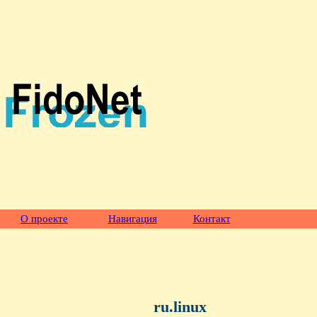
О проекте
Навигация
Контакт
ru.linux