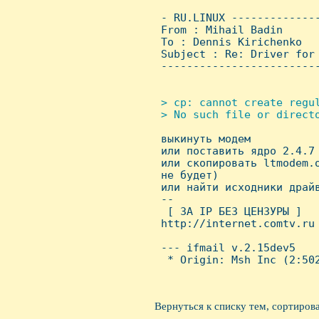
 - RU.LINUX -------------
 From : Mihail Badin     
 To : Dennis Kirichenko

 Subject : Re: Driver for 
 ------------------------
> cp: cannot create regu
 > No such file or directo

 выкинуть модем 

 или поставить ядро 2.4.7

 или скопировать ltmodem.
 не будет)

 или найти исходники драйв
 -- 

  [ ЗА IP БЕЗ ЦЕHЗУРЫ ]

 http://internet.comtv.ru

 --- ifmail v.2.15dev5

  * Origin: Msh Inc (2:502
Вернуться к списку тем, сортиров