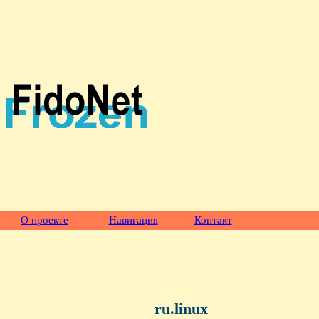
О проекте
Навигация
Контакт
ru.linux