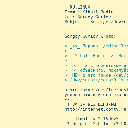
 - RU.LINUX -------------
 From : Mihail Badin     
 To : Sergey Guriev

 Subject : Re: где /dev/cd
 ------------------------
 Sergey Guriev wrote:

> _>>_ Даpова, /*Mihail*/
 > 

 >   Mihail Badin  >  Serg
 > 

 >  >> ? а с дефолтовым яд
 >  >> объясните, пожалyйс
 >  MB> а что такое /dev/c
 > /dev/cdroms/cdrom0 -> /

 а что такое /dev/ide/hos
 уверен что в итоге это вс
 -- 

  [ ЗА IP БЕЗ ЦЕHЗУРЫ ]

 http://internet.comtv.ru

 --- ifmail v.2.15dev5

  * Origin: Msh Inc (2:502