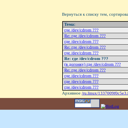
Вернуться к списку тем, сортиров
Тема:
где /dev/cdrom ???
Re: где /dev/cdrom ???
где /dev/cdrom ???
Re: где /dev/cdrom ???
где /dev/cdrom ???
Re: где /dev/cdrom ???
(в догонкy) где /dev/cdrom ???
Re: где /dev/cdrom ???
где /dev/cdrom ???
где /dev/cdrom ???
где /dev/cdrom ???
Архивное
/ru.linux/1337009f0c5e3.