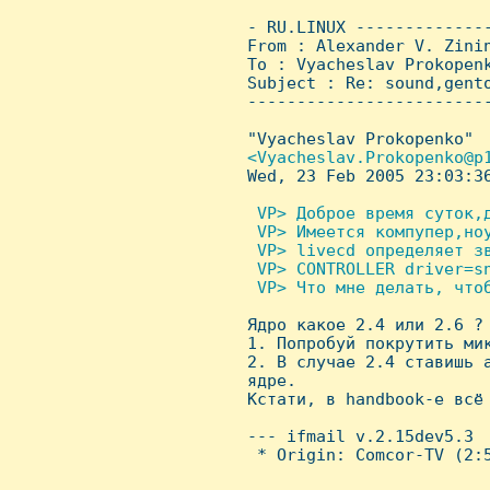
 - RU.LINUX -------------
 From : Alexander V. Zini
 To : Vyacheslav Prokopenk
 Subject : Re: sound,gento
 ------------------------
 "Vyacheslav Prokopenko" 

<Vyacheslav.Prokopenko@p1
Wed, 23 Feb 2005 23:03:36
 VP> Доброе время суток,д
  VP> Имеется компупер,ноу
  VP> livecd определяет зв
  VP> CONTROLLER driver=sn
  VP> Что мне делать, чтоб

 Ядро какое 2.4 или 2.6 ?

 1. Попробуй покрутить мик
 2. В случае 2.4 ставишь a
 ядре.

 Кстати, в handbook-е всё 
 --- ifmail v.2.15dev5.3

  * Origin: Comcor-TV (2:5