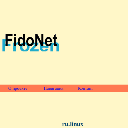
О проекте
Навигация
Контакт
ru.linux