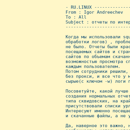
 - RU.LINUX -------------
 From : Igor Andreechev  
 To : All

 Subject : отчеты по интер
 ------------------------
 Когда мы использовали squ
 обработки логов) , пробле
 не было. Отчеты были крас
 посещаемых сайтов и стран
 сайтов по объемам скачанн
 возможностью просмотра сп
 каждым пользователем.

 Потом сотрудники решили, 
 без прокси, и все что у м
 сырые(с ключом -w) логи п
 Посоветуйте, какой лучше 
 создания нормальных отчет
 типа сквидовских, на край
 присутствовали списки урл
 Интересуют именно посещае
 и скачанные файлы, а не у
 Да, наверное это важно, н