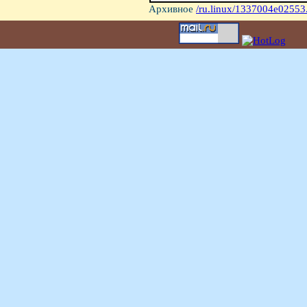
Архивное
/ru.linux/1337004e02553