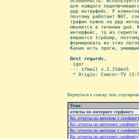
 особенность: используется
 для каждого подключившего
 ppp интерфейс. У клиентов
 поэтому работает NAT, сле
 трафик нужно на ppp интер
 меняется в течение дня. К
 интерфейс, то из скрипта 
 вешается tcpdump, поэтому
 формировать из этих логов
 Какие есть проги, умеющие
Best
regards
,

  igor                    
 --- ifmail v.2.15dev5

  * Origin: Comcor-TV (2:5
Вернуться к списку тем, сортиров
Тема:
отчеты по интернет серфингу
Re: отчеты по интерне т серфинг
Re: отчеты по интернет серфингу
Re: отчеты по интерне т серфинг
Re: отчеты по интернет серфингу