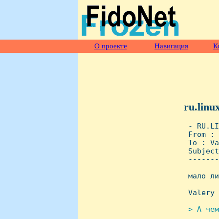
О проекте
Навигация
К
ru.linu
 - RU.LI
 From : 
 To : Va
 Subject
 -------
 мало ли
 Valery 
> А чем