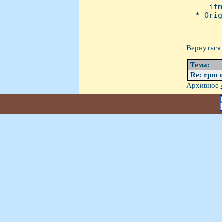

 --- if
  * Orig
Вернуться 
Тема:
Re: rpm 
Архивное