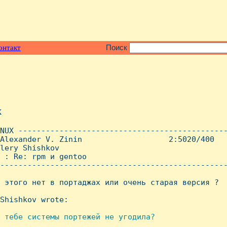
онтакт
Поиск
x
NUX ----------------------------------------------
Alexander V. Zinin                   2:5020/400   
lery Shishkov

 : Re: rpm и gentoo

--------------------------------------------------
 этого нет в портаджах или очень старая версия ?

Shishkov wrote:

 тебе системы портежей не угодила?
