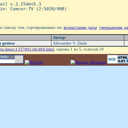
mail v.2.15dev5.3

in: Comcor-TV (2:5020/400)

к списку тем, сортированных по:
возрастание даты
уменьшение д
Автор:
и gentoo
Alexander V. Zinin
/ru.linux/133700134cd69.html
, оценка
1
из 5, голосов
10