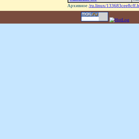
Архивное
/ru.linux/133683cee8cff.