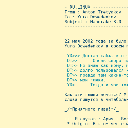
 - RU.LINUX -------------
 From : Anton Tretyakov  
 To : Yura Dowedenkov

 Subject : Mandrake 8.0

 ------------------------
 22 мая 2002 года (а было 
 Yura Dowedenkov в 
своем
 YD>>> Достал сабж, кто ч
  DT>>      Очень скоро ты
  DT>> Hе знаю как кому, м
  DT>> долго пользовался -
  DT>> правда там какие-то
  DT>> мои глюки.

  YD>      Тогда и мои тож

 Как эти глюки лечятся? У
 слова пишутся в читабельн
 _/*Приятного пива!*/_

 --- Я слушаю : Ария - Бес
  * Origin: В этом месте м