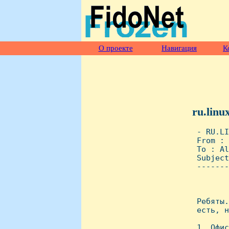
О проекте
Навигация
К
ru.linu
 - RU.LI
 From : 
 To : Al
 Subject
 -------
        
 Ребяты.
 есть, н
 1. Офис