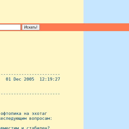
-----------------------

  01 Dec 2005  12:19:27

----------------------- 

офтопика на эхотаг

еследующим вопросам:

вместим и стабилен?
