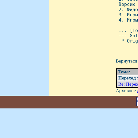
 Версию 
 2. Фидо
 3. Игры
 4. Игры
        
 ... [To
 --- Gol
  * Orig
Вернуться 
Тема:
Переход 
Re: Перех
Архивное