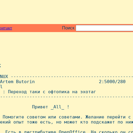
онтакт
Поиск
x
NUX ----------------------------------------------
Artem Butorin                        2:5000/280   
l

 : Переход таки с офтопика на эхотаг

--------------------------------------------------
            Привет _All_ !

 Помогите советом или советами. Желание перейти с 
екий опыт тоже есть, но может кто подскажет по ниж
. Есть в дистрибутиве OpenOffice. Hа сколько он со