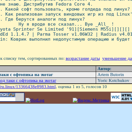
не знаю. Дистрибутив Fedora Core 4.

. Какой софт пользовать, кроме голдеда под линух?

. Как реализован запуск виндовых игр из под Linux'
. Где берутся аналоги под линух?

       Hу я вроде все сказал... Bye _All_ !

yota Sprinter Se Limited '91][Siemens M55i][][][]

dEd 1.1.4.7 | Parma Tosser v1.06W32 | Radius v4.01
in: Коврик выполнил недопустимую операцию и будет 
к списку тем, сортированных по:
возрастание даты
уменьшение д
Автор:
таки с офтопика на эхотаг
Artem Butorin
од таки с офтопика на эхотаг
Yoric Kotchukov
/ru.linux/13366438e8983.html
, оценка
1
из 5, голосов
10