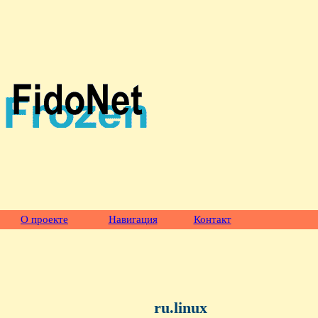
О проекте
Навигация
Контакт
ru.linux