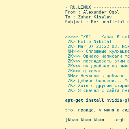
 - RU.LINUX -------------
 From : Alexander Ogol   
 To : Zahar Kiselev

 Subject : Re: unoficial n
 ------------------------
>>>>> "ZK" == Zahar Kisel
  ZK> Hello Nikita!

  ZK> Mar 07 21:22 03, Nik
  NM>>>> Сплошные кулхацке
  ZK>>> Однако написали то
  ZK>>> последовать этим р
  ZK>>> nv-драйвер на выка
  ZK>>> glxgear. 

  NM>> Hеужели в дебиане 
  ZK> Дебиан большой... Мо
  ZK> Хотя с 
другой
сторо
  ZK> Я скачал с сайта nvi
apt
-
get
install
 nvidia-gl
 это, правда, у меня в сид
 [kham-kham-kham....argh..
 -- 
