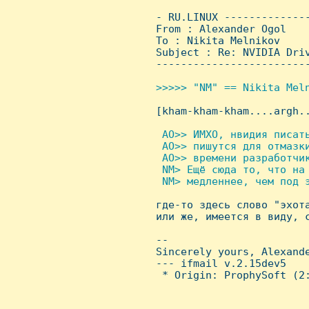
 - RU.LINUX -------------
 From : Alexander Ogol   
 To : Nikita Melnikov

 Subject : Re: NVIDIA Driv
 ------------------------
>>>>> "NM" == Nikita Meln

 [kham-kham-kham....argh..
 AO>> ИМХО, нвидия писат
  AO>> пишутся для отмазк
  AO>> времени разработчик
  NM> Ещё сюда то, что на 
  NM> медленнее, чем под э

 где-то здесь слово "эхот
 или же, имеется в виду, с
 -- 

 Sincerely yours, Alexande
 --- ifmail v.2.15dev5

  * Origin: ProphySoft (2: