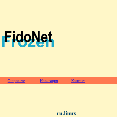
О проекте
Навигация
Контакт
ru.linux