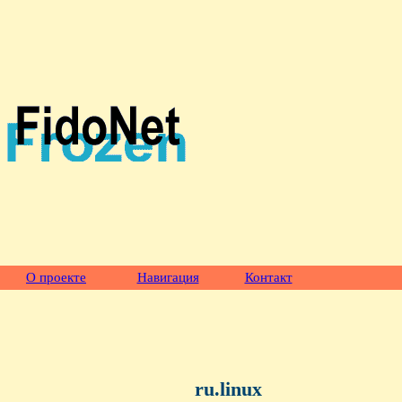
О проекте
Навигация
Контакт
ru.linux