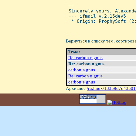
 -- 

 Sincerely yours, Alexande
 --- ifmail v.2.15dev5

  * Origin: ProphySoft (2:
Вернуться к списку тем, сортиров
Тема:
Re: carbon в gnus
Re: carbon в gnus
carbon в gnus
Re: carbon в gnus
carbon в gnus
Архивное
/ru.linux/13359d7d43501