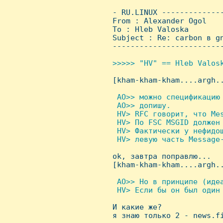
 - RU.LINUX -------------
 From : Alexander Ogol   
 To : Hleb Valoska

 Subject : Re: carbon в gn
 ------------------------
>>>>> "HV" == Hleb Valosk

 [kham-kham-kham....argh..
 AO>> можно спецификацию 
  AO>> допишу.

  HV> RFC говорит, что Mes
  HV> По FSC MSGID должен 
  HV> Фактически у нефидош
  HV> левую часть Message-

 ok, завтра поправлю...

 [kham-kham-kham....argh..
 AO>> Hо в принципе (идеа
  HV> Если бы он был один 

 И какие же?

 я знаю только 2 - news.fi