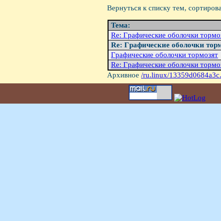
Вернуться к списку тем, сортиров
Тема:
Re: Гpафические оболочки тоpмо
Re: Гpафические оболочки тоp
Гpафические оболочки тоpмозят
Re: Гpафические оболочки тоpмо
Архивное
/ru.linux/13359d0684a3c