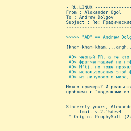
 - RU.LINUX -------------
 From : Alexander Ogol   
 To : Andrew Dolgov

 Subject : Re: Гpафические
 ------------------------
>>>>> "AD" == Andrew Dolg

 [kham-kham-kham....argh..
 AD> черный PR, а те кто
  AD> фрагментацией на нт
  AD> Mft), но тоже проявл
  AD> использования этой 
  AD> из линухового мира, 

 Можно примеры? И реальны
 проблемы с "поделками из 
 -- 

 Sincerely yours, Alexande
 --- ifmail v.2.15dev4

  * Origin: ProphySoft (2: