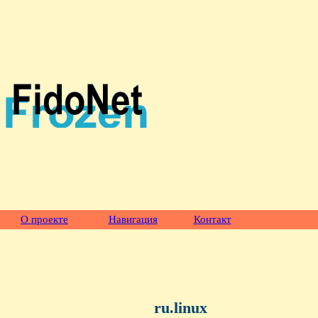
О проекте
Навигация
Контакт
ru.linux