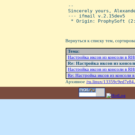
 -- 

 Sincerely yours, Alexande
 --- ifmail v.2.15dev5

  * Origin: ProphySoft (2:
Вернуться к списку тем, сортиров
Тема:
Hастройка иксов из консоли в RH
Re: Hастройка иксов из консол
Hастройка иксов из консоли в RH
Re: Hастройка иксов из консоли 
Архивное
/ru.linux/13359c9ed7e84