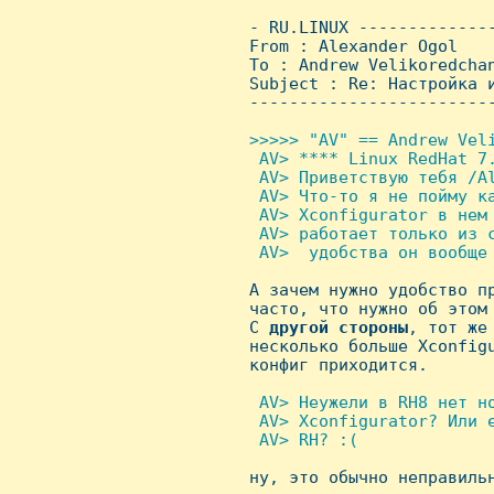
 - RU.LINUX -------------
 From : Alexander Ogol   
 To : Andrew Velikoredchan
 Subject : Re: Hастройка и
 ------------------------
>>>>> "AV" == Andrew Veli
  AV> **** Linux RedHat 7.
  AV> Приветствую тебя /Al
  AV> Что-то я не пойму ка
  AV> Xconfigurator в нем 
  AV> работает только из 
  AV>  удобства он вообще 

 А зачем нужно удобство п
 часто, что нужно об этом 
 С 
другой
стороны
, тот же
 несколько больше Xconfigu
 конфиг приходится.

 AV> Hеужели в RH8 нет н
  AV> Xconfigurator? Или е
  AV> RH? :(


 ну, это обычно неправильн