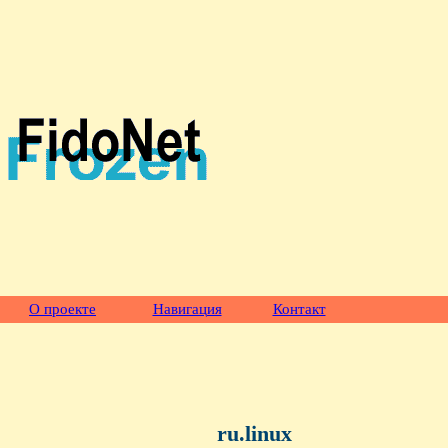
О проекте
Навигация
Контакт
ru.linux