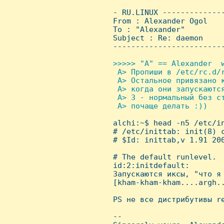
 - RU.LINUX -------------
 From : Alexander Ogol   
 To : "Alexander"

 Subject : Re: daemon

 ------------------------
>>>>> "A" == Alexander  w
  A> Пропиши в /etc/rc.d/r
  A> Остальное привязано 
  A> когда они запускаютс
  A> 3 - нормальный без с
  A> почаще делать :))


 alchi:~$ head -n5 /etc/in
 # /etc/inittab: init(8) c
 # $Id: inittab,v 1.91 200
 # The default runlevel.

 id:2:initdefault:

 Запускаются иксы, "что я 
 [kham-kham-kham....argh..
 PS не все дистрибутивы re
 -- 
