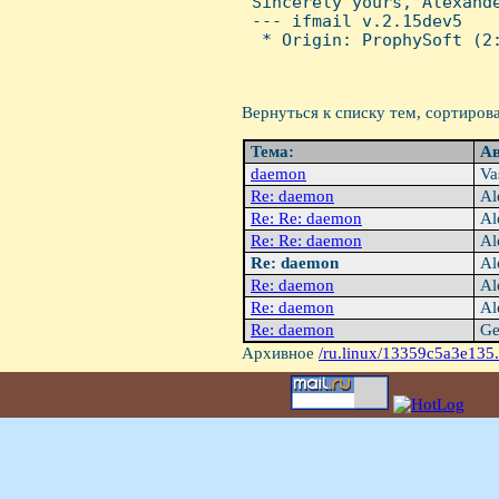
 Sincerely yours, Alexande
 --- ifmail v.2.15dev5

  * Origin: ProphySoft (2:
Вернуться к списку тем, сортиров
Тема:
Ав
daemon
Va
Re: daemon
Al
Re: Re: daemon
Al
Re: Re: daemon
Al
Re: daemon
Al
Re: daemon
Al
Re: daemon
Al
Re: daemon
Ge
Архивное
/ru.linux/13359c5a3e135