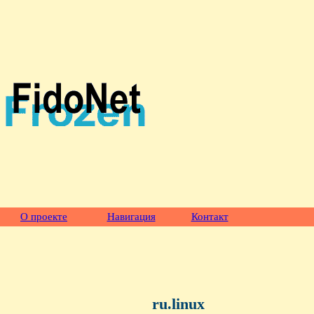
О проекте
Навигация
Контакт
ru.linux