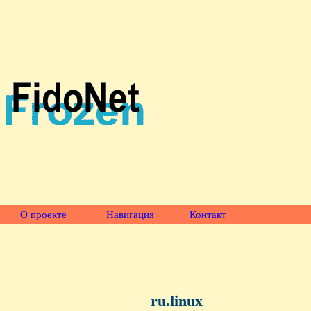
О проекте
Навигация
Контакт
ru.linux