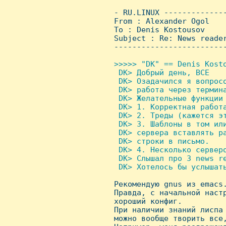
 - RU.LINUX -------------
 From : Alexander Ogol   
 To : Denis Kostousov

 Subject : Re: News reader
 ------------------------
>>>>> "DK" == Denis Kosto
  DK> Добрый день, ВСЕ

  DK> Озадачился я вопросо
  DK> работа через термина
  DK> Желательные функции

  DK> 1. Корректная работа
  DK> 2. Треды (кажется эт
  DK> 3. Шаблоны в том или
  DK> сервера вставлять ра
  DK> строки в письмо.

  DK> 4. Hесколько серверо
  DK> Слышал про 3 news re
  DK> Хотелось бы услышат

 Рекомендую gnus из emacs
 Правда, с начальной настр
 хороший конфиг.

 При наличии знаний лиспа 
 можно вообще творить все,