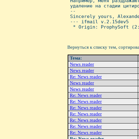
 Hапример, меня раздражают
 удаление на стадии цитиро
 -- 

 Sincerely yours, Alexande
 --- ifmail v.2.15dev5

  * Origin: ProphySoft (2:
Вернуться к списку тем, сортиров
Тема:
News reader
News reader
Re: News reader
News reader
News reader
Re: News reader
Re: News reader
Re: News reader
Re: News reader
Re: News reader
Re: News reader
Re: News reader
Re: News reader