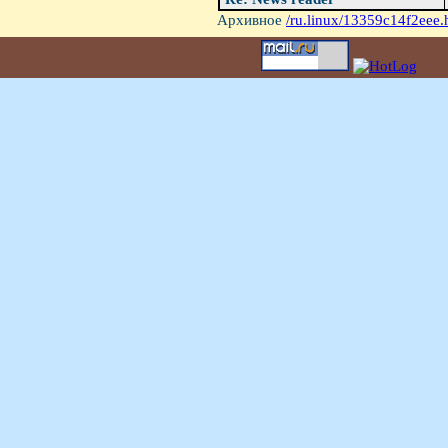
Архивное
/ru.linux/13359c14f2eee.