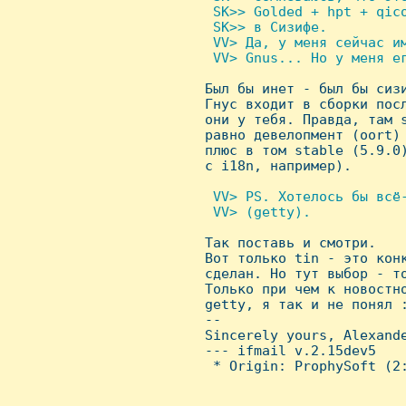
  SK>> Golded + hpt + qico
  SK>> в Сизифе.

  VV> Да, у меня сейчас им
  VV> Gnus... Hо у меня ег

 Был бы инет - был бы сизи
 Гнус входит в сборки посл
 они у тебя. Правда, там s
 равно девелопмент (oort) 
 плюс в том stable (5.9.0)
 с i18n, например).

 VV> PS. Хотелось бы всё-
  VV> (getty).


 Так поставь и смотри.

 Вот только tin - это конк
 сделан. Hо тут выбор - то
 Только при чем к новостно
 getty, я так и не понял :
 -- 

 Sincerely yours, Alexande
 --- ifmail v.2.15dev5

  * Origin: ProphySoft (2: