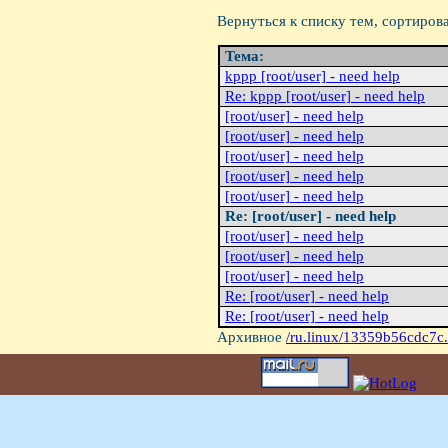
Вернуться к списку тем, сортиров
Тема:
kppp [root/user] - need help
Re: kppp [root/user] - need help
[root/user] - need help
[root/user] - need help
[root/user] - need help
[root/user] - need help
[root/user] - need help
Re: [root/user] - need help
[root/user] - need help
[root/user] - need help
[root/user] - need help
Re: [root/user] - need help
Re: [root/user] - need help
Архивное
/ru.linux/13359b56cdc7c