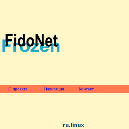
О проекте
Навигация
Контакт
ru.linux