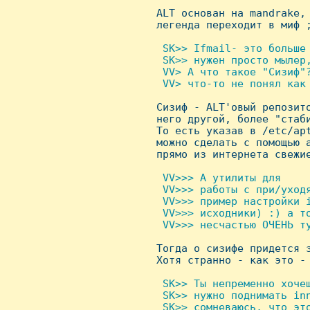

 ALT основан на mandrake,
 легенда переходит в миф 
 SK>> Ifmail- это больше 
  SK>> нужен просто мылер,
  VV> А что такое "Сизиф"
  VV> что-то не понял как 

 Сизиф - ALT'овый репозит
 него другой, более "стаби
 То есть указав в /etc/apt
 можно сделать с помощью a
 прямо из интернета свежие
 VV>>> А утилиты для

  VV>>> работы с при/уходя
  VV>>> пример настройки i
  VV>>> исходники) :) а то
  VV>>> несчастью ОЧЕHЬ ту

 Тогда о сизифе придется з
 Хотя странно - как это - 
 SK>> Ты непременно хочеш
  SK>> нужно поднимать in
  SK>> сомневаюсь, что это