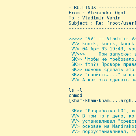
 - RU.LINUX -------------
 From : Alexander Ogol   
 To : Vladimir Vanin

 Subject : Re: [root/user]
 ------------------------
>>>>> "VV" == Vladimir Va
  VV> knock, knock, knock 
  VV> 04 Apr 03 19:43, you
  VV>>>     При запуске: s
  SK>> Чтобы не требовало,
  SK>> ftn?) Проверь 
прав
  SK>> можешь сделать это 
  SK>> "свойства..." и дал
  VV> А как это сделать не

 ls -l

 chmod

 [kham-kham-kham....argh..
 SK>> "Разработка ПО", хо
  VV> В том-то и дело, ко
  VV> устанавливал "средс
  VV> основан на Mandrake
  VV> переустанавливал, то