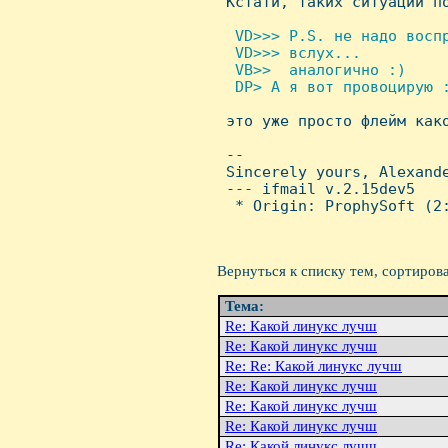

 Кстати, таких ситуаций п
 VD>>> P.S. не надо воспр
  VD>>> вслух...

  VB>>  аналогично :)

  DP> А я вот провоцирую :

 это уже просто флейм како
 -- 

 Sincerely yours, Alexande
 --- ifmail v.2.15dev5

  * Origin: ProphySoft (2:
Вернуться к списку тем, сортиров
Тема:
Re: Какой линукс лучш
Re: Какой линукс лучш
Re: Re: Какой линукс лучш
Re: Какой линукс лучш
Re: Какой линукс лучш
Re: Какой линукс лучш
Re: Какой линукс лучш