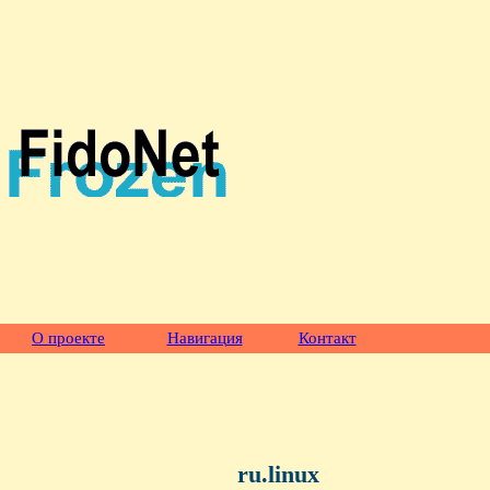
О проекте
Навигация
Контакт
ru.linux