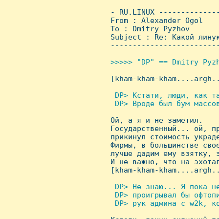
 - RU.LINUX -------------
 From : Alexander Ogol   
 To : Dmitry Pyzhov

 Subject : Re: Какой линук
 ------------------------
>>>>> "DP" == Dmitry Pyzh

 [kham-kham-kham....argh..
 DP> Кстати, люди, как та
  DP> Вроде был бум массов

 Ой, а я и не заметил.

 Государственный... ой, пр
 прикинул стоимость украде
 Фирмы, в большинстве свое
 лучше дадим ему взятку, э
 И не важно, что на эхотаг
 [kham-kham-kham....argh..
 DP> Hе знаю... Я пока н
  DP> проигрывал бы офтоп
  DP> рук админа с w2k, ко